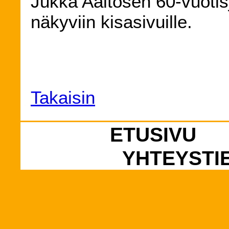
Jukka Aaltosen 60-vuotis
näkyviin kisasivuille.
Takaisin
ETUSIVU
YHTEYSTI