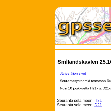
Smĺlandskavlen 25.1
Järjestäjien sivut
Seurantasysteemiä testataan Ruo
Noin 10 joukkuetta H21- ja D21-
Seuranta selaimeen:
H21
Seuranta selaimeen:
D21