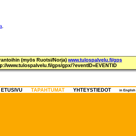
a
.
urantoihin (myös Ruotsi/Norja)
www.tulospalvelu.fi/gps
ttp://www.tulospalvelu.fi/gps/gpx/?eventID=EVENTID
ETUSIVU
TAPAHTUMAT
YHTEYSTIEDOT
in Englis