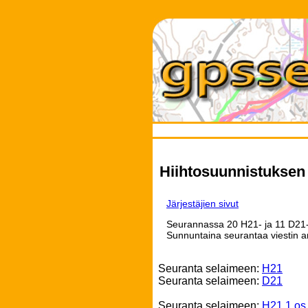
Hiihtosuunnistuksen S
Järjestäjien sivut
Seurannassa 20 H21- ja 11 D21-sa
Sunnuntaina seurantaa viestin a
Seuranta selaimeen:
H21
Seuranta selaimeen:
D21
Seuranta selaimeen:
H21 1.os