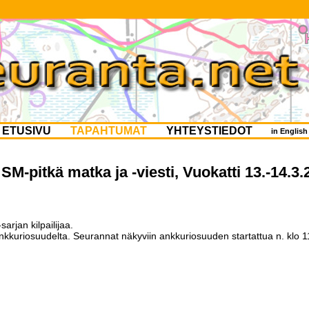
ETUSIVU
TAPAHTUMAT
YHTEYSTIEDOT
in Englis
M-pitkä matka ja -viesti, Vuokatti 13.-14.3.
rjan kilpailijaa.
nkkuriosuudelta. Seurannat näkyviin ankkuriosuuden startattua n. klo 1