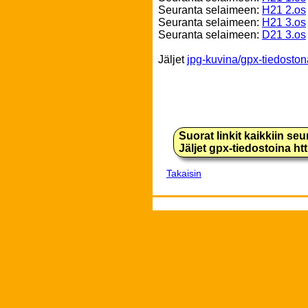
Seuranta selaimeen:
H21 2.os
Seuranta selaimeen:
H21 3.os
Seuranta selaimeen:
D21 3.os
Jäljet
jpg-kuvina/gpx-tiedoston
Suorat linkit kaikkiin se
Jäljet gpx-tiedostoina h
Takaisin