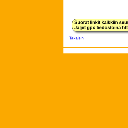
Suorat linkit kaikkiin se
Jäljet gpx-tiedostoina h
Takaisin