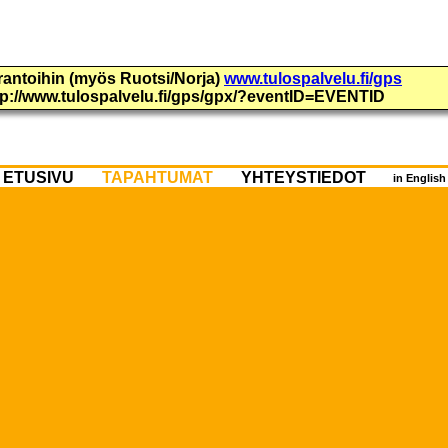
urantoihin (myös Ruotsi/Norja)
www.tulospalvelu.fi/gps
ttp://www.tulospalvelu.fi/gps/gpx/?eventID=EVENTID
ETUSIVU
TAPAHTUMAT
YHTEYSTIEDOT
in Englis