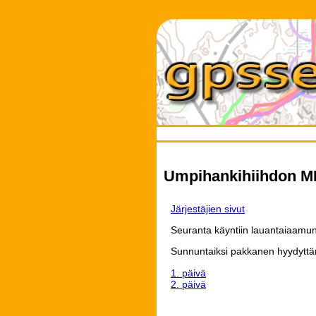
Umpihankihiihdon MM-
Järjestäjien sivut
Seuranta käyntiin lauantaiaamu
Sunnuntaiksi pakkanen hyydyttäny
1. päivä
2. päivä