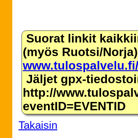
Suorat linkit kaikki
(myös Ruotsi/Norja)
www.tulospalvelu.fi
Jäljet gpx-tiedosto
http://www.tulospalv
eventID=EVENTID
Takaisin