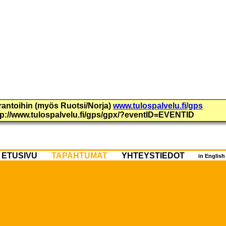
urantoihin (myös Ruotsi/Norja)
www.tulospalvelu.fi/gps
ttp://www.tulospalvelu.fi/gps/gpx/?eventID=EVENTID
ETUSIVU
TAPAHTUMAT
YHTEYSTIEDOT
in Englis