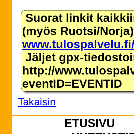
Suorat linkit kaikki
(myös Ruotsi/Norja)
www.tulospalvelu.fi
Jäljet gpx-tiedosto
http://www.tulospalv
eventID=EVENTID
Takaisin
ETUSIVU