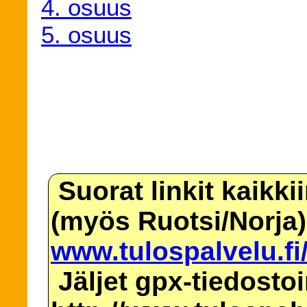
4. osuus
5. osuus
Suorat linkit kaikki
(myös Ruotsi/Norja)
www.tulospalvelu.fi
Jäljet gpx-tiedosto