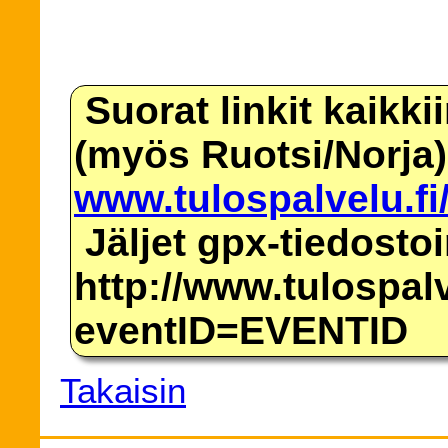
Suorat linkit kaikki
(myös Ruotsi/Norja)
www.tulospalvelu.fi
Jäljet gpx-tiedosto
http://www.tulospalv
eventID=EVENTID
Takaisin