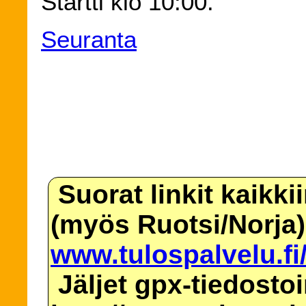
Startti klo 10:00.
Seuranta
Suorat linkit kaikki
(myös Ruotsi/Norja)
www.tulospalvelu.fi
Jäljet gpx-tiedosto