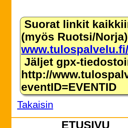
Suorat linkit kaikki
(myös Ruotsi/Norja)
www.tulospalvelu.fi
Jäljet gpx-tiedosto
http://www.tulospalv
eventID=EVENTID
Takaisin
ETUSIVU