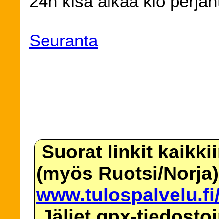
24h kisa alkaa klo perjan
Seuranta
Suorat linkit kaikki
(myös Ruotsi/Norja)
www.tulospalvelu.fi
Jäljet gpx-tiedosto