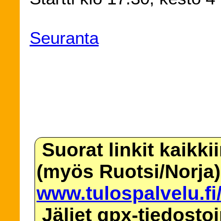
Seuranta
Suorat linkit kaikki
(myös Ruotsi/Norja)
www.tulospalvelu.fi
Jäljet gpx-tiedosto