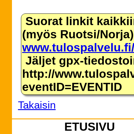
Suorat linkit kaikki
(myös Ruotsi/Norja)
www.tulospalvelu.fi
Jäljet gpx-tiedosto
http://www.tulospalv
eventID=EVENTID
Takaisin
ETUSIVU