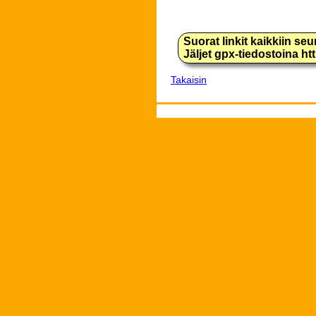
Suorat linkit kaikkiin se
Jäljet gpx-tiedostoina h
Takaisin