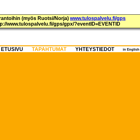
urantoihin (myös Ruotsi/Norja)
www.tulospalvelu.fi/gps
ttp://www.tulospalvelu.fi/gps/gpx/?eventID=EVENTID
ETUSIVU
TAPAHTUMAT
YHTEYSTIEDOT
in Englis