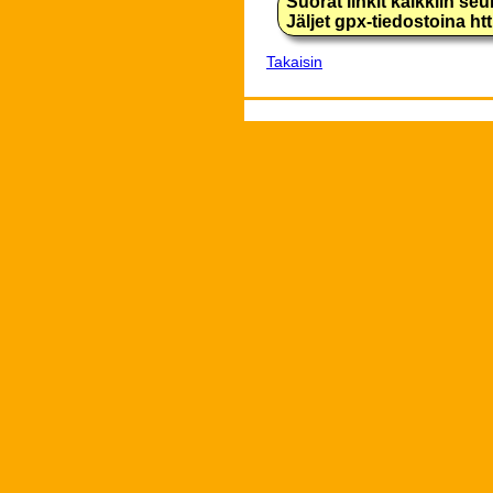
Suorat linkit kaikkiin se
Jäljet gpx-tiedostoina h
Takaisin