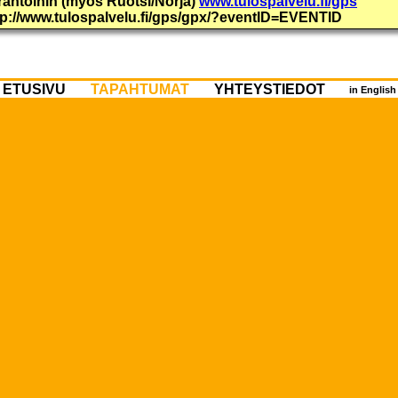
urantoihin (myös Ruotsi/Norja)
www.tulospalvelu.fi/gps
ttp://www.tulospalvelu.fi/gps/gpx/?eventID=EVENTID
ETUSIVU
TAPAHTUMAT
YHTEYSTIEDOT
in Englis