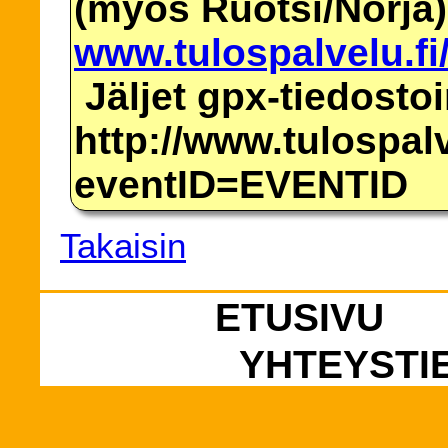
(myös Ruotsi/Norja)
www.tulospalvelu.fi
Jäljet gpx-tiedosto
http://www.tulospalv
eventID=EVENTID
Takaisin
ETUSIVU
YHTEYSTI