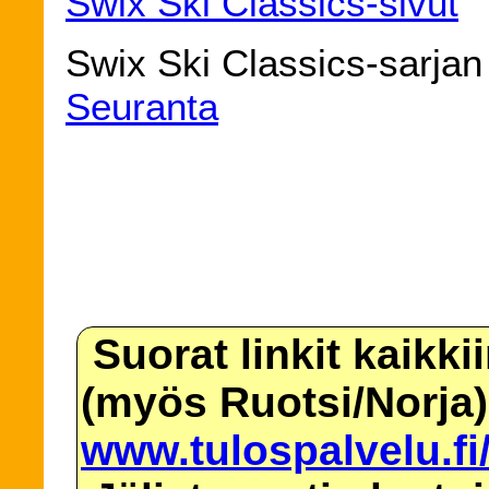
Swix Ski Classics-sivut
Swix Ski Classics-sarjan
Seuranta
Suorat linkit kaikki
(myös Ruotsi/Norja)
www.tulospalvelu.fi