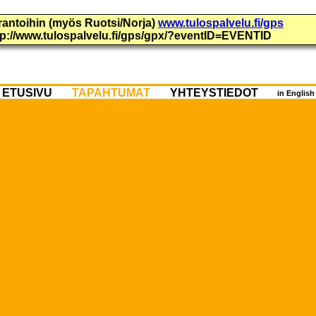
urantoihin (myös Ruotsi/Norja)
www.tulospalvelu.fi/gps
ttp://www.tulospalvelu.fi/gps/gpx/?eventID=EVENTID
ETUSIVU
TAPAHTUMAT
YHTEYSTIEDOT
in Englis