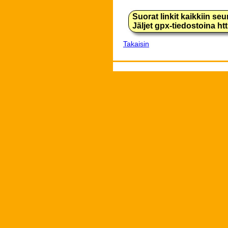
Suorat linkit kaikkiin se
Jäljet gpx-tiedostoina h
Takaisin