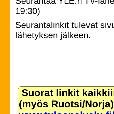
Seurantaa YLE:n TV-lähe
19:30)
Seurantalinkit tulevat siv
lähetyksen jälkeen.
Suorat linkit kaikki
(myös Ruotsi/Norja)