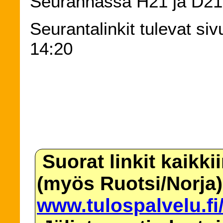
Seurannassa H21 ja D21 A
Seurantalinkit tulevat siv
14:20
Suorat linkit kaikki
(myös Ruotsi/Norja)
www.tulospalvelu.fi