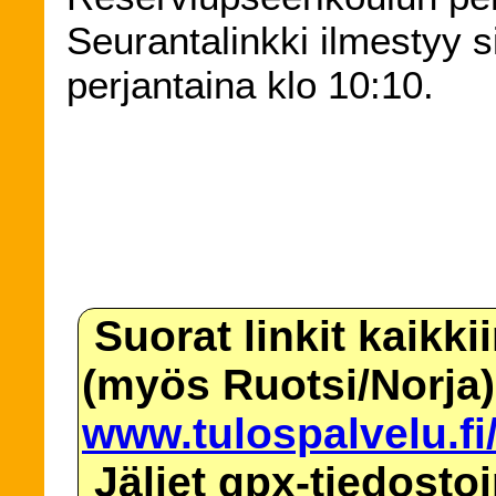
Seurantalinkki ilmestyy s
perjantaina klo 10:10.
Suorat linkit kaikki
(myös Ruotsi/Norja)
www.tulospalvelu.fi
Jäljet gpx-tiedosto