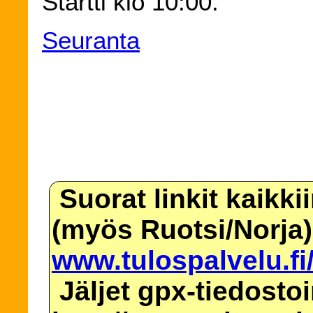
Startti klo 10:00.
Seuranta
Suorat linkit kaikki
(myös Ruotsi/Norja)
www.tulospalvelu.fi
Jäljet gpx-tiedosto