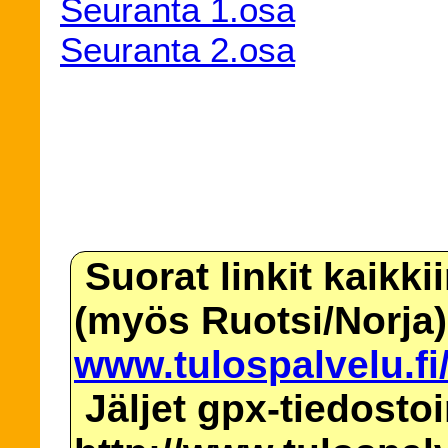
Seuranta 1.osa
Seuranta 2.osa
Suorat linkit kaikki
(myös Ruotsi/Norja)
www.tulospalvelu.fi
Jäljet gpx-tiedosto