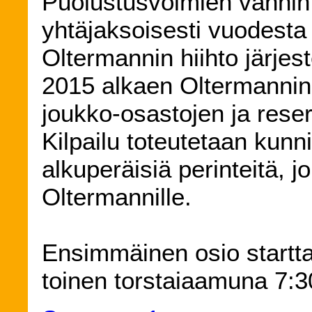
Puolustusvoimien vanhin k
yhtäjaksoisesti vuodest
Oltermannin hiihto järjes
2015 alkaen Oltermannin
joukko-osastojen ja reserv
Kilpailu toteutetaan kunn
alkuperäisiä perinteitä, j
Oltermannille.
Ensimmäinen osio starttaa
toinen torstaiaamuna 7:3