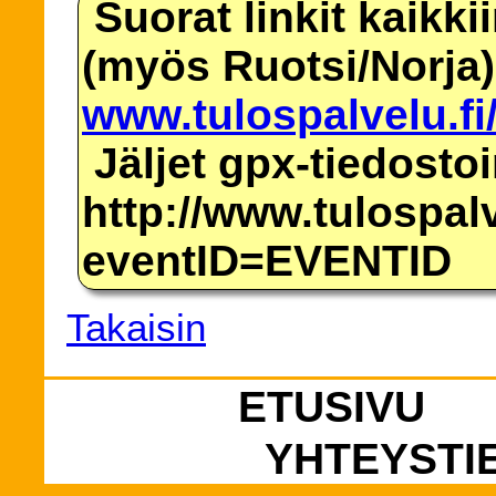
Suorat linkit kaikki
(myös Ruotsi/Norja)
www.tulospalvelu.fi
Jäljet gpx-tiedosto
http://www.tulospalv
eventID=EVENTID
Takaisin
ETUSIVU
YHTEYSTI