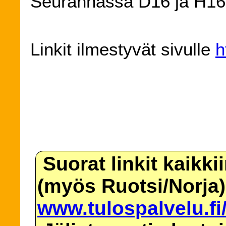
Seurannassa D16 ja H16-
Linkit ilmestyvät sivulle
h
Suorat linkit kaikki
(myös Ruotsi/Norja)
www.tulospalvelu.fi