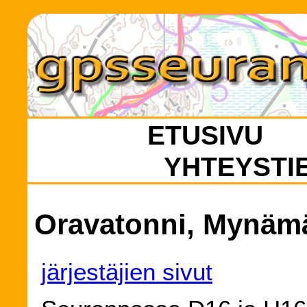
ETUSIVU
YHTEYSTI
Oravatonni, Mynämä
järjestäjien sivut