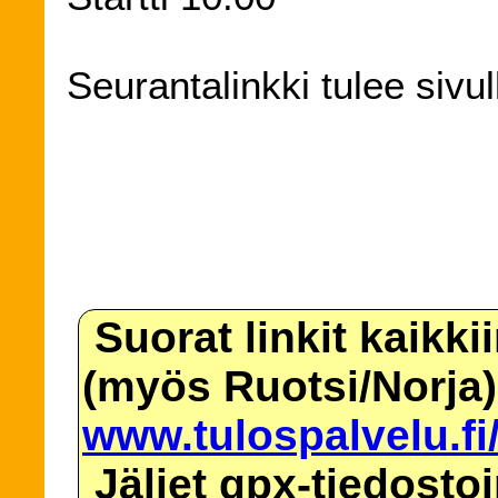
Seurantalinkki tulee sivu
Suorat linkit kaikki
(myös Ruotsi/Norja)
www.tulospalvelu.fi
Jäljet gpx-tiedosto