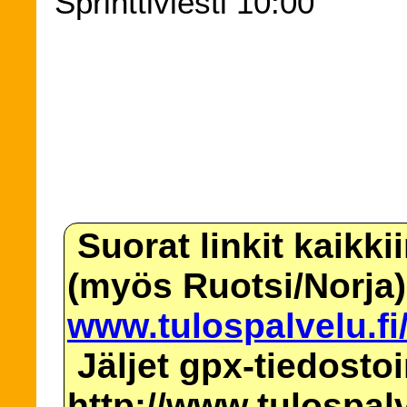
Sprinttiviesti 10:00
Suorat linkit kaikki
(myös Ruotsi/Norja)
www.tulospalvelu.fi
Jäljet gpx-tiedosto
http://www.tulospalv