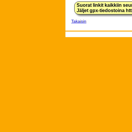
Suorat linkit kaikkiin se
Jäljet gpx-tiedostoina h
Takaisin