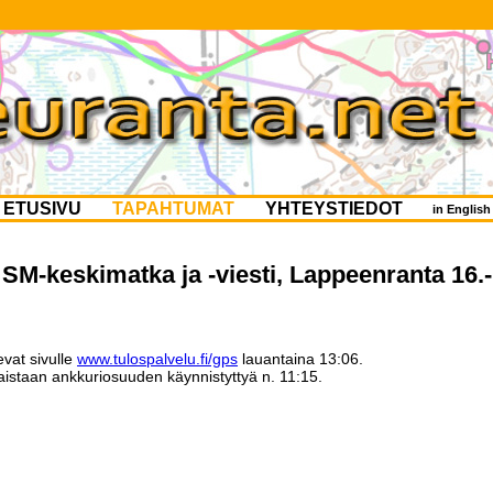
ETUSIVU
TAPAHTUMAT
YHTEYSTIEDOT
in Englis
SM-keskimatka ja -viesti, Lappeenranta 16.
evat sivulle
www.tulospalvelu.fi/gps
lauantaina 13:06.
aistaan ankkuriosuuden käynnistyttyä n. 11:15.