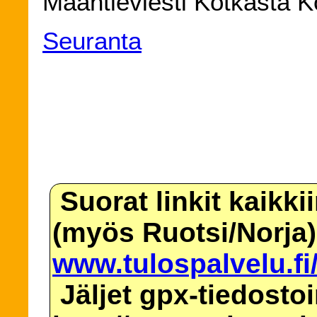
Maantieviesti Kotkasta K
Seuranta
Suorat linkit kaikki
(myös Ruotsi/Norja)
www.tulospalvelu.fi
Jäljet gpx-tiedosto