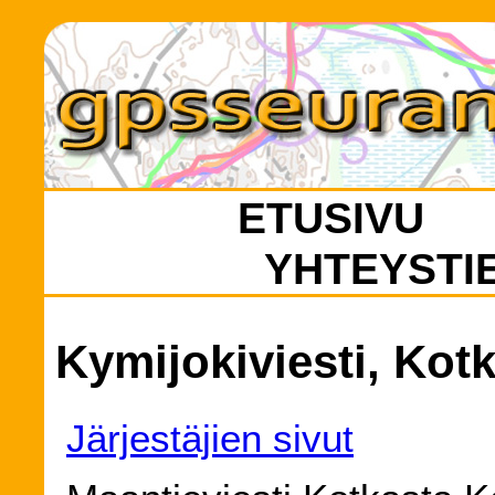
ETUSIVU
YHTEYSTI
Kymijokiviesti, Kot
Järjestäjien sivut