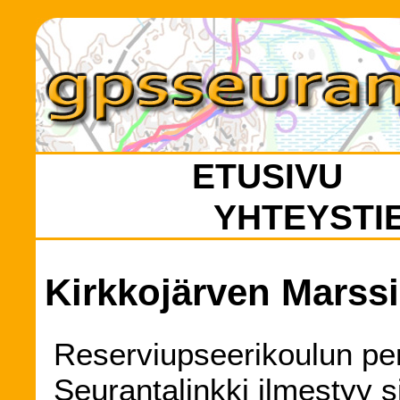
ETUSIVU
YHTEYSTI
Kirkkojärven Marss
Reserviupseerikoulun pe
Seurantalinkki ilmestyy s