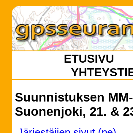
ETUSIVU
YHTEYSTI
Suunnistuksen MM-k
Suonenjoki, 21. & 2
Järjestäjien sivut (pe)