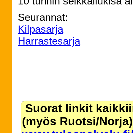
10 tunnin seikkailukisa a
Seurannat:
Kilpasarja
Harrastesarja
Suorat linkit kaikki
(myös Ruotsi/Norja)