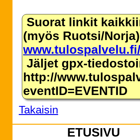
Suorat linkit kaikki
(myös Ruotsi/Norja)
www.tulospalvelu.fi
Jäljet gpx-tiedosto
http://www.tulospalv
eventID=EVENTID
Takaisin
ETUSIVU