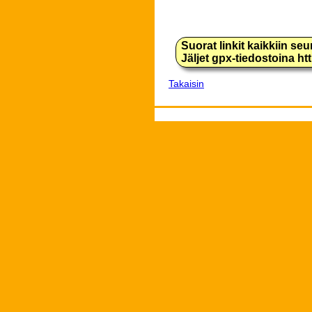
Suorat linkit kaikkiin se
Jäljet gpx-tiedostoina h
Takaisin