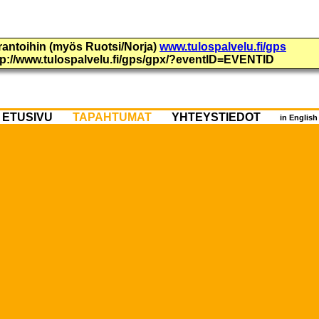
urantoihin (myös Ruotsi/Norja)
www.tulospalvelu.fi/gps
ttp://www.tulospalvelu.fi/gps/gpx/?eventID=EVENTID
ETUSIVU
TAPAHTUMAT
YHTEYSTIEDOT
in Englis