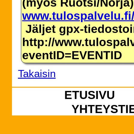
(myös Ruotsi/Norja)
www.tulospalvelu.fi
Jäljet gpx-tiedosto
http://www.tulospalv
eventID=EVENTID
Takaisin
ETUSIVU
YHTEYSTI