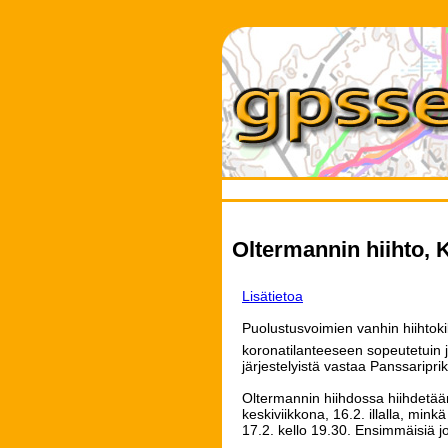
Oltermannin hiihto, 
Lisätietoa
Puolustusvoimien vanhin hiihtoki
koronatilanteeseen sopeutetuin jär
järjestelyistä vastaa Panssariprik
Oltermannin hiihdossa hiihdetään 
keskiviikkona, 16.2. illalla, mink
17.2. kello 19.30. Ensimmäisiä jo