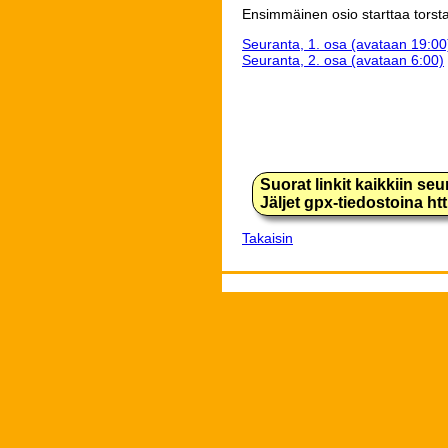
Ensimmäinen osio starttaa torsta
Seuranta, 1. osa (avataan 19:00
Seuranta, 2. osa (avataan 6:00)
Suorat linkit kaikkiin se
Jäljet gpx-tiedostoina h
Takaisin