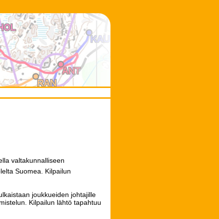
h
lla valtakunnalliseen
olelta Suomea. Kilpailun
lkaistaan joukkueiden johtajille
almistelun. Kilpailun lähtö tapahtuu