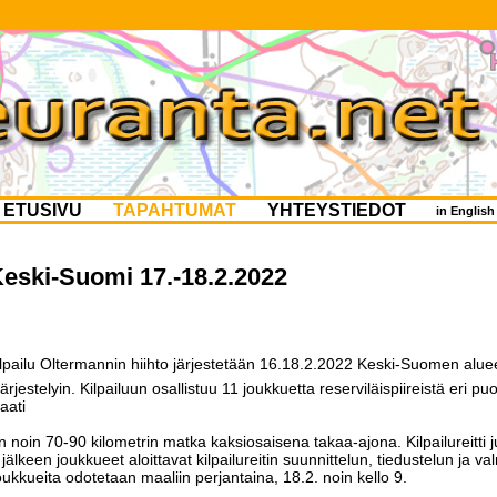
ETUSIVU
TAPAHTUMAT
YHTEYSTIEDOT
in Englis
Keski-Suomi 17.-18.2.2022
lpailu Oltermannin hiihto järjestetään 16.18.2.2022 Keski-Suomen aluee
jestelyin. Kilpailuun osallistuu 11 joukkuetta reserviläispiireistä eri pu
aati
noin 70-90 kilometrin matka kaksiosaisena takaa-ajona. Kilpailureitti ju
ä jälkeen joukkueet aloittavat kilpailureitin suunnittelun, tiedustelun ja v
ukkueita odotetaan maaliin perjantaina, 18.2. noin kello 9.