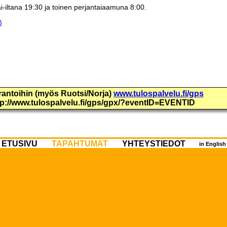
i-iltana 19:30 ja toinen perjantaiaamuna 8:00.
)
urantoihin (myös Ruotsi/Norja)
www.tulospalvelu.fi/gps
ttp://www.tulospalvelu.fi/gps/gpx/?eventID=EVENTID
ETUSIVU
TAPAHTUMAT
YHTEYSTIEDOT
in Englis