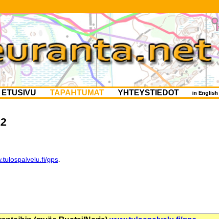
ETUSIVU
TAPAHTUMAT
YHTEYSTIEDOT
in Englis
22
tulospalvelu.fi/gps
.