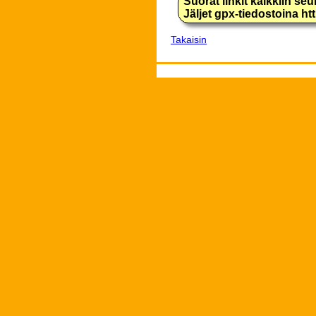
Suorat linkit kaikkiin se
Jäljet gpx-tiedostoina h
Takaisin