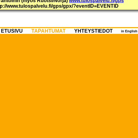
urantoihin (myös Ruotsi/Norja)
www.tulospalvelu.fi/gps
ttp://www.tulospalvelu.fi/gps/gpx/?eventID=EVENTID
ETUSIVU
TAPAHTUMAT
YHTEYSTIEDOT
in Englis