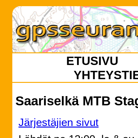
ETUSIVU
YHTEYSTI
Saariselkä MTB Stag
Järjestäjien sivut