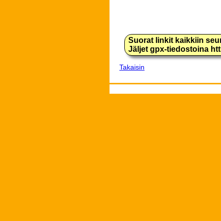
Suorat linkit kaikkiin se
Jäljet gpx-tiedostoina h
Takaisin