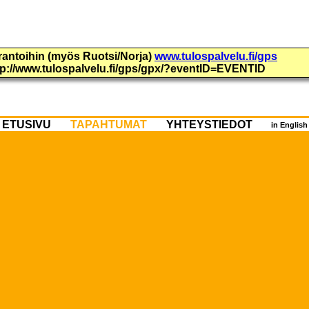
urantoihin (myös Ruotsi/Norja)
www.tulospalvelu.fi/gps
ttp://www.tulospalvelu.fi/gps/gpx/?eventID=EVENTID
ETUSIVU
TAPAHTUMAT
YHTEYSTIEDOT
in Englis