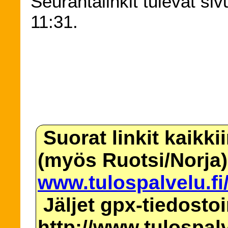
Seurantalinkit tulevat siv
11:31.
Suorat linkit kaikki
(myös Ruotsi/Norja)
www.tulospalvelu.fi
Jäljet gpx-tiedosto
http://www.tulospalv